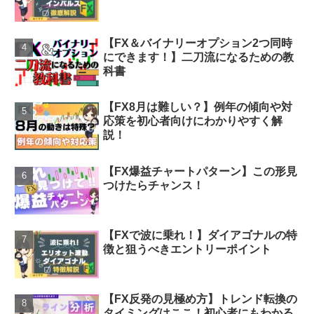
【FX＆バイナリーオプション2つ同時
にできます！】二刀流になるための教
科書
【FX8月は難しい？】例年の傾向や対
応策を初心者向けにわかりやすく解
説！
【FX爆益チャートパターン】この形見
つけたらチャンス！
【FXで波に乗れ！】ダイアゴナルの特
徴と狙うべきエントリーポイント
【FX反発の見極め方】トレンド転換の
タイミングはここ！初心者にもわかる