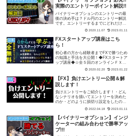
バイナリーオプション
実際のエントリーポイント解説!!
バイナリーオプションのエントリーの最
後の決め手は？ドル円のエントリー解説
です。エントリーするまでにどれだけ考
えたか？どれだけ準備をしてシナリオを
2020.11.07
2023.01.11
立てたか？ぜひ何度も読んでトレードに
活かしてみてください。トレードは準備8
FXスタートアップ講座はこち
記事
割9割の世界です。
ら！
初心者の方から経験者までFXで勝つため
の知識と手法を大公開！◆FXスタートア
ップ講座◆☆全５回のオンラインＦＸ講
座！☆受講にかかる費用はなんと０円！
2020.02.20
2023.01.22
☆学習を徹底サポート！㊙特典をプレゼ
ント！☆実践から生まれた高勝率なシン
【FX】負けエントリー公開＆解
FX
プル手法！ FXスタ...
説します！
負けエントリーをご紹介します！・どん
なシナリオを描いてエントリーを決めた
のか・どのように損切り設定をしたの
か・なぜ損切りにかかってしまったのか
2022.04.18
2023.01.11
隠さず全てお話ししますので、ぜひトレ
ードにご活用ください。
【バイナリーオプション】インジ
インジケーター
ケーターの組み合わせで勝率アッ
プ!!!