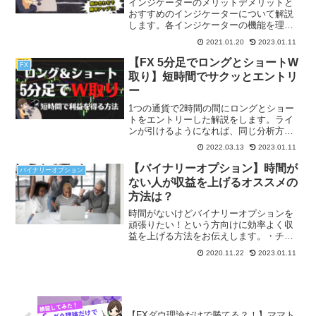
インジケーターのメリットデメリットと
おすすめのインジケーターについて解説
します。各インジケーターの機能を理解
すること、そして次に大事なのはインジ
2021.01.20
2023.01.11
ケーターの組み合わせです。組み合わせ
を改善することで、勝率はだいぶ変わり
【FX 5分足でロングとショートW
FX
ます。
取り】短時間でサクッとエントリ
ー
1つの通貨で2時間の間にロングとショー
トをエントリーした解説をします。ライ
ンが引けるようになれば、同じ分析方法
でどんな時間足でもトレードすることが
2022.03.13
2023.01.11
できます！たった1つの通貨でも、上下続
けて利益を得ることもできます。
【バイナリーオプション】時間が
バイナリーオプション
ない人が収益を上げるオススメの
方法は？
時間がないけどバイナリーオプションを
頑張りたい！という方向けに効率よく収
益を上げる方法をお伝えします。・チャ
ートを見る時間帯を統一する ・見る通貨
2020.11.22
2023.01.11
を決めてその通貨だけを取引する ・自分
の取引の振り返り、分析を必ずする参考
になりましたら幸いです。
【FXダウ理論だけで勝てる？！】ママト