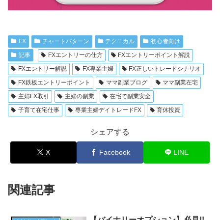
FX
チャートパターン
テクニカル
初心者向け
記事
FXエントリーの仕方
FXエントリーポイント解説
FXエントリー解説
FX専業主婦
FX正しいトレードシナリオ
FX鉄板エントリーポイント
ママ副業ブログ
ママ副業在宅
主婦FX取引
主婦の副業
在宅で副業安全
子育て在宅仕事
専業主婦デイトレードFX
育休投資
シェアする
X
Facebook
LINE
関連記事
【バイナリーオプション】必見!!