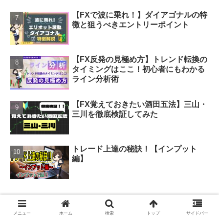
【FXで波に乗れ！】ダイアゴナルの特
徴と狙うべきエントリーポイント
【FX反発の見極め方】トレンド転換の
タイミングはここ！初心者にもわかる
ライン分析術
【FX覚えておきたい酒田五法】三山・
三川を徹底検証してみた
トレード上達の秘訣！【インプット
編】
ブログカテゴリー
メニュー
ホーム
検索
トップ
サイドバー